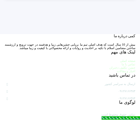
کمی درباره ما
بیش از 10 سال است که هدف اصلی تیم ما برپایی جشن‌هایی زیبا و هدفمند در جهت ترویج و ارزشمند
ساختن مضامین اسلام با تکیه بر احادیث و روایات و ارائه محصولاتی با کیفیت و زیبا میباشد.
لینک های مهم
صفحه اصلی
تماس با ما
جشن تکلیف دختران
اخبار و مقالات
در تماس باشید
ارسال به سراسر کشور
۰۹۱۲۷۱۶۶۳۸۴
۰۹۱۲۷۱۶۶۳۸۴
لوگوی ما
تمامی حقوق محفوظ است
مشاوره رایگان: 09127166384