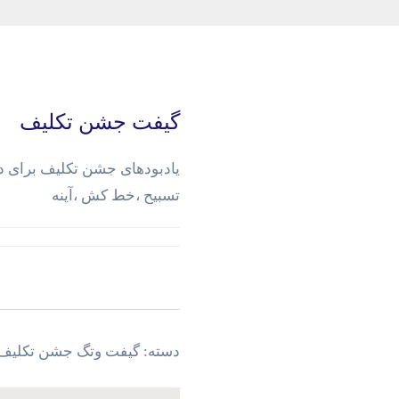
گیفت جشن تکلیف
یادبودهای جشن تکلیف برای د
تسبیح ،خط کش ،آینه
دسته:
گیفت وتگ جشن تکلیف 