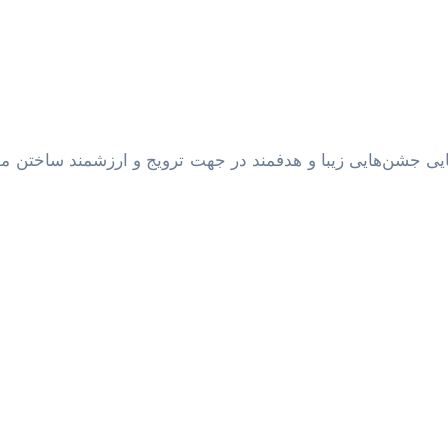
 برپایی جشن‌هایی زیبا و هدفمند در جهت ترویج و ارزشمند ساختن مض