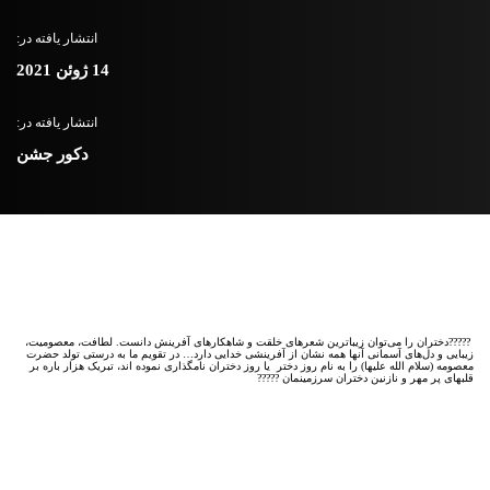
انتشار یافته در:
14 ژوئن 2021
انتشار یافته در:
دکور جشن
?????دختران را می‌توان زیباترین شعرهای خلقت و شاهکارهای آفرینش دانست. لطافت، معصومیت،
زیبایی و دل‌های آسمانی آنها همه نشان از آفرینشی خدایی دارد… در تقویم ما به درستی تولد حضرت
معصومه (سلام الله علیها) را به نام روز دختر یا روز دختران نامگذاری نموده اند، تبریک هزار باره بر
قلبهای پر مهر و نازنین دختران سرزمینمان ?????