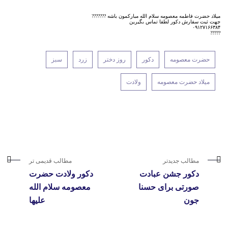
میلاد حضرت فاطمه معصومه سلام الله مبارکمون باشه ???????
جهت ثبت سفارش دکور لطفا تماس بگیرین
۰۹۱۲۷۱۶۶۳۸۴
?????
حضرت معصومه
دکور
روز دختر
زرد
سبز
میلاد حضرت معصومه
ولادت
مطالب جدیدتر
مطالب قدیمی تر
دکور جشن عبادت
دکور ولادت حضرت
صورتی برای حسنا
معصومه سلام الله
جون
علیها