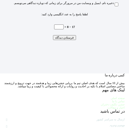
ذخیره نام، ایمیل و وبسایت من در مرورگر برای زمانی که دوباره دیدگاهی می‌نویسم.
لطفا پاسخ را به عدد انگلیسی وارد کنید:
17 − 8 =
کمی درباره ما
بیش از 10 سال است که هدف اصلی تیم ما برپایی جشن‌هایی زیبا و هدفمند در جهت ترویج و ارزشمند
ساختن مضامین اسلام با تکیه بر احادیث و روایات و ارائه محصولاتی با کیفیت و زیبا میباشد.
لینک های مهم
صفحه اصلی
تماس با ما
جشن تکلیف دختران
اخبار و مقالات
در تماس باشید
ارسال به سراسر کشور
۰۹۱۲۷۱۶۶۳۸۴